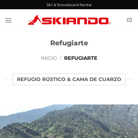
Saltar
SKI & Snowboard Rental
al
contenido
Refugiarte
INICIO
/
REFUGIARTE
REFUGIO RÚSTICO & CAMA DE CUARZO